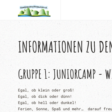
Zum Hauptinhalt springen
INFORMATIONEN ZU DE
GRUPPE 1: JUNIORCAMP - W
Egal, ob klein oder groß!
Egal, ob dick oder dünn!
Egal, ob hell oder dunkel!
Ferien, Sonne, Spaß und mehr… darauf freu