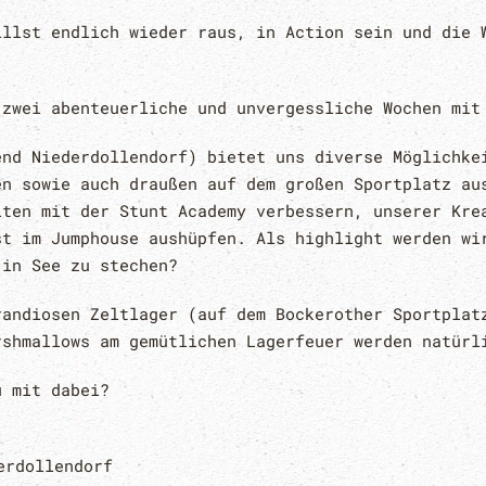
illst endlich wieder raus, in Action sein und die 
 zwei abenteuerliche und unvergessliche Wochen mit
end Niederdollendorf) bietet uns diverse Möglichke
en sowie auch draußen auf dem großen Sportplatz au
iten mit der Stunt Academy verbessern, unserer Kre
st im Jumphouse aushüpfen. Als highlight werden wi
 in See zu stechen?
randiosen Zeltlager (auf dem Bockerother Sportplat
rshmallows am gemütlichen Lagerfeuer werden natürl
u mit dabei?
rdollendorf